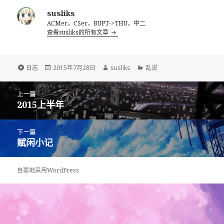
susliks
ACMer，CSer，BUPT->THU，中二
查看susliks的所有文章
格
发
作
分
日志
2015年7月28日
susliks
乱说
式
布
者
类
于
文
上一篇
章
2015上半年
上
导
篇
航
文
下一篇
章：
赋闲小记
下
篇
文
自豪地采用WordPress
章：