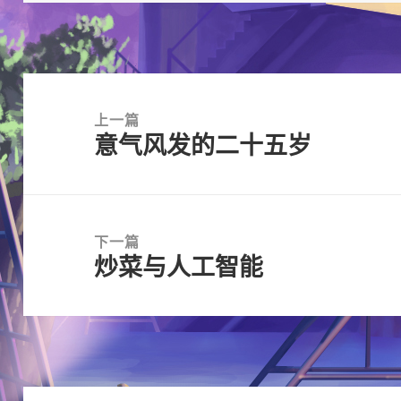
文
章
上一篇
意气风发的二十五岁
导
上
航
篇
文
章：
下一篇
炒菜与人工智能
下
篇
文
章：