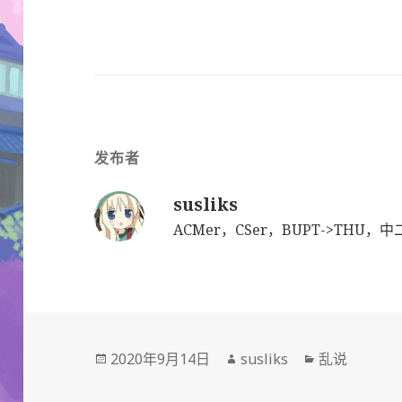
发布者
susliks
ACMer，CSer，BUPT->THU，中
发
作
分
2020年9月14日
susliks
乱说
布
者
类
于