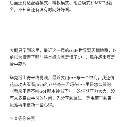
后面还有适配器模式、模板模式、组合模式和MVC很著
名，不知道还有没有时间好好看。
大概只学到这里，最近这一周的code世界观天翻地覆，以
前以为懂得了那些基本概念就是懂了C++，现在想来真是
管中窥豹。
毕竟纸上得来终觉浅，最近要用c++写一个电商，我还得
花点功夫看看java的这些奇技淫巧在c++里是怎么做的
（看来不得不啃GoF那本神书了）。这学期压力太大，没
有太多自由学习的时间，先分享到这里，等电商写到告一
段落再来更新一些心得。
0
等你来赞