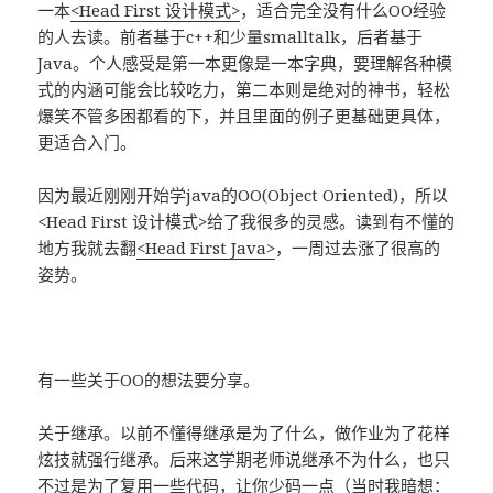
一本
<Head First 设计模式>
，适合完全没有什么OO经验
的人去读。前者基于c++和少量smalltalk，后者基于
Java。个人感受是第一本更像是一本字典，要理解各种模
式的内涵可能会比较吃力，第二本则是绝对的神书，轻松
爆笑不管多困都看的下，并且里面的例子更基础更具体，
更适合入门。
因为最近刚刚开始学java的OO(Object Oriented)，所以
<Head First 设计模式>给了我很多的灵感。读到有不懂的
地方我就去翻
<Head First Java>
，一周过去涨了很高的
姿势。
有一些关于OO的想法要分享。
关于继承。以前不懂得继承是为了什么，做作业为了花样
炫技就强行继承。后来这学期老师说继承不为什么，也只
不过是
为了复用一些代码
，让你少码一点（当时我暗想：