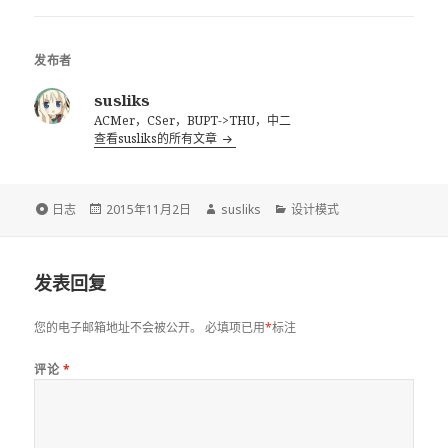
发布者
susliks
ACMer，CSer，BUPT->THU，中二
查看susliks的所有文章
格
发
作
分
日志
2015年11月2日
susliks
设计模式
式
布
者
类
于
发表回复
您的电子邮箱地址不会被公开。
必填项已用
*
标注
评论
*