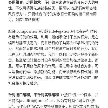
多用组合，少用继承
。使用组合来建立系统具有更大的弹
性，不仅可将算法族封装成类，更可以“在运行时动态地
改变行为”，只要组合的行为对象符合正确的接口标准即
可。对应“策略模式”
组合(composition)和委托(delegation)可以在运行时具
有继承行为的效果。利用一般继承设计子类的行为，是在
编译时静态决定的，而且所有的子类都会继承到相同的行
为。然而如果能够利用组合的做法扩展对象的行为，就可
以在运行时动态地扩展。我们可以利用此技巧把多个新职
责，甚至是设计超类时没有想到的职责加在对象身上。而
且，可以不用修改原来的代码。通过动态地组合对象，可
以写新的代码、添加新的功能，而无须修改现有代码。既
然没有改变现有代码，那么
引进BUG或产生意外副作用的
机会将大幅度减少
。
针对接口编程，不针对实现编程
（“接口”是一个概念，并
不特指java里面的interface，因为有时类也可以作“接
口”。另外因为JAVA不支持多重继承，所以它要变相靠“接